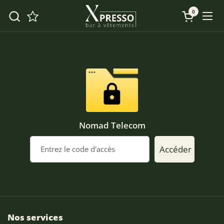
Passer au contenu
0
Ouvrir le 
Ouv
Nomad Telecom
Accéder
Nos services